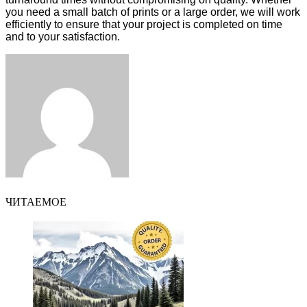
you need a small batch of prints or a large order, we will work
efficiently to ensure that your project is completed on time
and to your satisfaction.
Facebook
Twitter
LinkedIn
Tumblr
Pinterest
Reddit
VKontakte
Odnoklassniki
Skype
WhatsApp
Telegram
Viber
Share
Print
via
Email
ЧИТАЕМОЕ