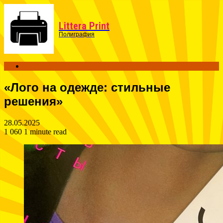
Menu
Littera Print
Полиграфия
Search
for
«Лого на одежде: стильные
решения»
28.05.2025
1 060
1 minute read