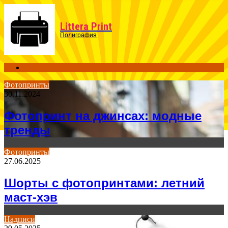
Menu
Littera Print
Полиграфия
Search
for
Фотопринты
30.11.2024
Фотопринт на джинсах: модные
тренды
Фотопринты
27.06.2025
Шорты с фотопринтами: летний
маст-хэв
Надписи