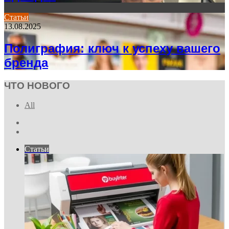
Статьи
13.08.2025
Полиграфия: ключ к успеху вашего
бренда
ЧТО НОВОГО
All
Previous
page
Next
page
Статьи