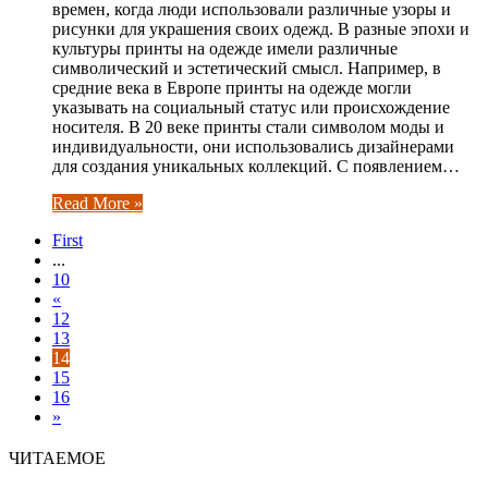
времен, когда люди использовали различные узоры и
рисунки для украшения своих одежд. В разные эпохи и
культуры принты на одежде имели различные
символический и эстетический смысл. Например, в
средние века в Европе принты на одежде могли
указывать на социальный статус или происхождение
носителя. В 20 веке принты стали символом моды и
индивидуальности, они использовались дизайнерами
для создания уникальных коллекций. С появлением…
Read More »
First
...
10
«
12
13
14
15
16
»
ЧИТАЕМОЕ