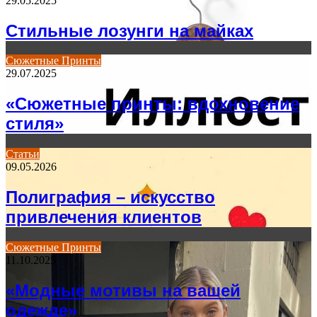
29.05.2025
Стильные лозунги на майках
Сюжетные Принты
29.07.2025
«Сюжетные принты: вдохновение
стиля»
Статьи
09.05.2026
Полиграфия – искусство
привлечения клиентов
Сюжетные Принты
11.10.2025
«Модные мотивы на вашей
одежде»