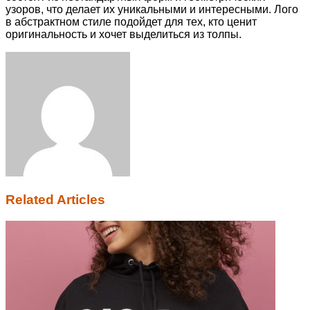
узоров, что делает их уникальными и интересными. Лого
в абстрактном стиле подойдет для тех, кто ценит
оригинальность и хочет выделиться из толпы.
Facebook
Twitter
LinkedIn
Tumblr
Pinterest
Reddit
VKontakte
Odnoklassniki
Skype
WhatsApp
Telegram
Viber
Share
Print
via
Email
Related Articles