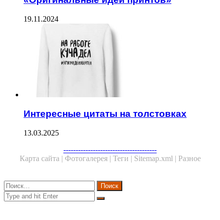
19.11.2024
Интересные цитаты на толстовках
13.03.2025
Facebook
Twitter
WhatsApp
Telegram
--------------------------------------
Карта сайта |
Фотогалерея |
Теги |
Sitemap.xml |
Разное
Close
Найти:
Close
Search
for