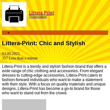
Menu
Littera Print
Полиграфия
Search
for
Littera-Print: Chic and Stylish
03.09.2025
357
Less than a minute
Littera-Print is a trendy and stylish fashion brand that offers a
wide range of chic clothing and accessories. From elegant
dresses to cutting-edge accessories, Littera-Print caters to
fashion-forward individuals who want to make a statement
with their style. With a focus on quality materials and unique
designs, Littera-Print has become a go-to brand for those
who want to stand out from the crowd.
Facebook
Twitter
LinkedIn
Tumblr
Pinterest
Reddit
VKontakte
Odnoklassniki
Skype
WhatsApp
Telegram
Viber
Share
Print
via
Email